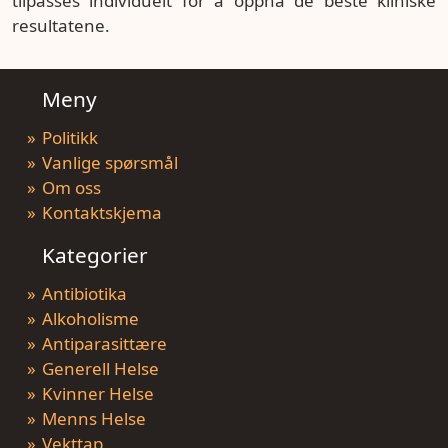
tilpasses individuelt for å oppnå de beste kliniske
resultatene.
Meny
Politikk
Vanlige spørsmål
Om oss
Kontaktskjema
Kategorier
Antibiotika
Alkoholisme
Antiparasittære
Generell Helse
Kvinner Helse
Menns Helse
Vekttap