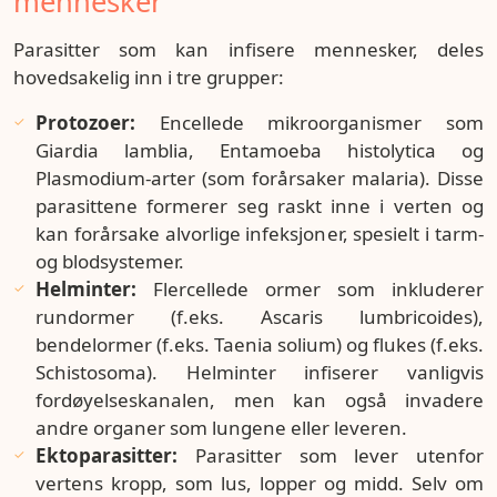
mennesker
Parasitter som kan infisere mennesker, deles
hovedsakelig inn i tre grupper:
Protozoer:
Encellede mikroorganismer som
Giardia lamblia, Entamoeba histolytica og
Plasmodium-arter (som forårsaker malaria). Disse
parasittene formerer seg raskt inne i verten og
kan forårsake alvorlige infeksjoner, spesielt i tarm-
og blodsystemer.
Helminter:
Flercellede ormer som inkluderer
rundormer (f.eks. Ascaris lumbricoides),
bendelormer (f.eks. Taenia solium) og flukes (f.eks.
Schistosoma). Helminter infiserer vanligvis
fordøyelseskanalen, men kan også invadere
andre organer som lungene eller leveren.
Ektoparasitter:
Parasitter som lever utenfor
vertens kropp, som lus, lopper og midd. Selv om