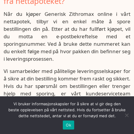
fra nettapoteket?
Når du kjøper Generisk Zithromax online i vårt
nettapotek, tilbyr vi en enkel måte å spore
bestillingen din på. Etter at du har fullført kjøpet, vil
du motta en e-postbekreftelse med et
sporingsnummer. Ved å bruke dette nummeret kan
du enkelt følge med på hvor pakken din befinner seg
i leveringsprosessen.
Vi samarbeider med pålitelige leveringsselskaper for
å sikre at din bestilling kommer frem raskt og sikkert.
Hvis du har spørsmål om bestillingen eller trenger
hjelp med sporing, er vårt kundeserviceteam
tilgjengelig for å hjelpe deg.
Vi bruker informasjonskapsler for å sikre at vi gir deg den
beste opplevelsen på vårt nettsted. Hvis du fortsetter å bruke
Populære tabletter
dette nettstedet, antar vi at du er fornøyd med det.
Ok