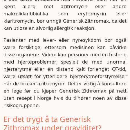
kjent allergi mot azitromycin eller andre
makrolidantibiotika som erytromycin eller
klaritromycin, bør unngå Generisk Zithromax, da det
kan utløse en alvorlig allergisk reaksjon.
Pasienter med lever- eller nyresykdom bør også
være forsiktige, ettersom medisinen kan påvirke
disse organene. Videre kan personer med en historie
med hjerteproblemer, spesielt de med unormal
hjerterytme eller en tilstand kalt forlenget QT-tid,
være utsatt for ytterligere hjerterytmeforstyrrelser
når de bruker azitromycin. Det er viktig å konsultere
en lege før du kjøper Generisk Zithromax på nett
uten resept i Norge hvis du tilhører noen av disse
risikogruppene.
Er det trygt å ta Generisk
Zithromax under graviditet?