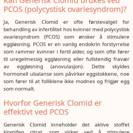
Kan Generisk Clomid brukes ved
PCOS (polycystisk ovariesyndrom)?
Ja, Generisk Clomid er ofte førstevalget for
behandling av infertilitet hos kvinner med polycystisk
ovariesyndrom (PCOS) som ønsker å stimulere
eggløsning. PCOS er en vanlig endokrin forstyrrelse
som rammer kvinner i fertil alder, og som ofte fører
til uregelmessig eggløsning eller fullstendig fravær
av eggløsning (anovulasjon). Dette skyldes
hormonell ubalanse som påvirker eggstokkene, noe
som fører til at folliklene ikke modnes og frigjør egg
som normalt.
Hvorfor Generisk Clomid er
effektivt ved PCOS
Generisk Clomid inneholder det aktive stoffet
klomifen citrat, som virker ved å stimulere