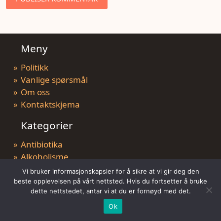
Meny
Politikk
Vanlige spørsmål
Om oss
Kontaktskjema
Kategorier
Antibiotika
Alkoholisme
Antiparasittære
Vi bruker informasjonskapsler for å sikre at vi gir deg den
Generell Helse
beste opplevelsen på vårt nettsted. Hvis du fortsetter å bruke
dette nettstedet, antar vi at du er fornøyd med det.
Kvinner Helse
Menns Helse
Ok
Vekttap